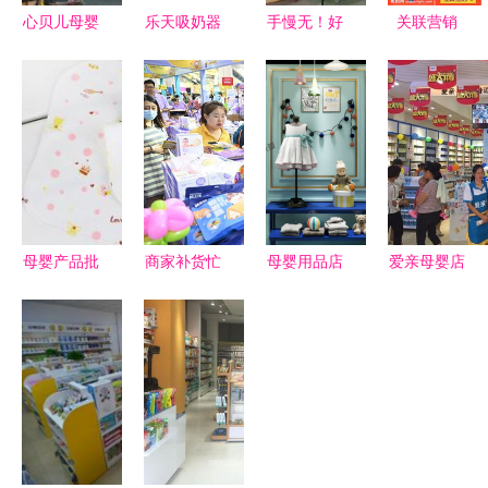
心贝儿母婴
乐天吸奶器
手慢无！好
关联营销
用品 让“用
加盟 母婴
孩子集团超
母婴用品详
的放心”成
市场蓝海，
大型仓库特
情页侧边栏
为每个家庭
开启专业吸
卖震撼来
推荐策略与
的安心选择
乳服务连锁
袭，母婴儿
视觉优化
新篇章
童用品惊爆
价低至1折
母婴产品批
商家补货忙
母婴用品店
爱亲母婴店
发与销售
孕婴童博览
经营解析
加盟 全程
图片展示如
会商品琳琅
月营业额与
扶持，共赢
何助力市场
满目销购两
盈利前景探
未来
拓展
旺
究