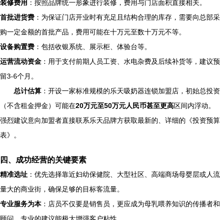
装修费用
：按照品牌统一形象进行装修，费用与门店面积直接相关。
首批进货费
：为保证门店开业时有充足且结构合理的库存，需要向总部采
购一定金额的首批产品，费用可能在十万元至数十万元不等。
设备购置费
：包括收银系统、展示柜、体验台等。
运营流动资金
：用于支付前期人员工资、水电杂费及后续补货等，建议预
留3-6个月。
总计估算
：开设一家标准规模的乐天吸奶器连锁加盟店，初始总投资
（不含租金押金）可能在
20万元至50万元人民币甚至更高
区间内浮动。
强烈建议意向加盟者直接联系乐天品牌方获取最新的、详细的《投资预算
表》。
四、成功经营的关键要素
精准选址
：优先选择靠近妇幼保健院、大型社区、高端商场母婴层或人流
量大的商业街，确保足够的目标客流量。
专业服务为本
：店员不仅要是销售员，更应成为母乳喂养知识的传播者和
顾问。专业的建议能极大增强客户粘性。