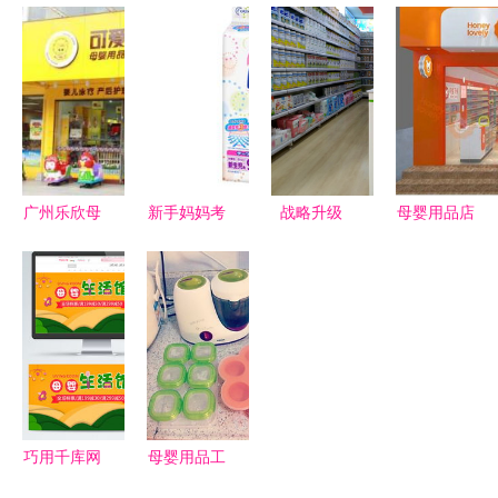
母婴商贸｜
母婴安全从
奶粉价格与
视觉密码
呵护新肤系
全球直邮开
直销服务全
揭秘618母
列产品导览
始
解析 北京
婴素材设计
——专门母
孕婴用品批
精髓
婴洗护，呵
发网推荐
护呵护的里
里外外
广州乐欣母
新手妈妈考
战略升级
母婴用品店
婴用品 专
拉选货攻略
芽仔携手十
加盟排行与
注品质，呵
母婴大促销
月童子开启
销售策略全
护母婴健康
必败清单
全国实体渠
解析
道布局，重
塑母婴用品
销售格局
巧用千库网
母婴用品工
设计素材，
作室选址指